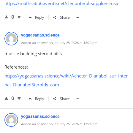
https://mathsatin6.werite.net/clenbuterol-suppliers-usa
0
Reply
Share
yogaasanas.science
Added an answer on January 25, 2026 at 12:20 pm
muscle building steroid pills
References:
https://yogaasanas.science/wiki/Acheter_Dianabol_sur_Inter
net_DianabolSteroids_com
0
Reply
Share
yogaasanas.science
Added an answer on January 25, 2026 at 12:21 pm