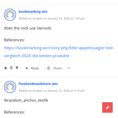
bookmarking.win
Added an answer on January 25, 2026 at 1:59 pm
does the rock use steroids
References:
https://bookmarking.win/story.php?title=appetitzuegler-test-
vergleich-2026-die-besten-produkte
0
Reply
Share
freebookmarkstore.win
Added an answer on January 25, 2026 at 2:14 pm
%random_anchor_text%
References: