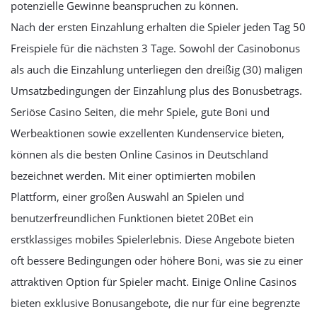
potenzielle Gewinne beanspruchen zu können.
Nach der ersten Einzahlung erhalten die Spieler jeden Tag 50
Freispiele für die nächsten 3 Tage. Sowohl der Casinobonus
als auch die Einzahlung unterliegen den dreißig (30) maligen
Umsatzbedingungen der Einzahlung plus des Bonusbetrags.
Seriöse Casino Seiten, die mehr Spiele, gute Boni und
Werbeaktionen sowie exzellenten Kundenservice bieten,
können als die besten Online Casinos in Deutschland
bezeichnet werden. Mit einer optimierten mobilen
Plattform, einer großen Auswahl an Spielen und
benutzerfreundlichen Funktionen bietet 20Bet ein
erstklassiges mobiles Spielerlebnis. Diese Angebote bieten
oft bessere Bedingungen oder höhere Boni, was sie zu einer
attraktiven Option für Spieler macht. Einige Online Casinos
bieten exklusive Bonusangebote, die nur für eine begrenzte