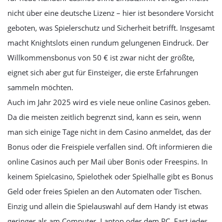
nicht über eine deutsche Lizenz – hier ist besondere Vorsicht
geboten, was Spielerschutz und Sicherheit betrifft. Insgesamt
macht Knightslots einen rundum gelungenen Eindruck. Der
Willkommensbonus von 50 € ist zwar nicht der größte,
eignet sich aber gut für Einsteiger, die erste Erfahrungen
sammeln möchten.
Auch im Jahr 2025 wird es viele neue online Casinos geben.
Da die meisten zeitlich begrenzt sind, kann es sein, wenn
man sich einige Tage nicht in dem Casino anmeldet, das der
Bonus oder die Freispiele verfallen sind. Oft informieren die
online Casinos auch per Mail über Bonis oder Freespins. In
keinem Spielcasino, Spielothek oder Spielhalle gibt es Bonus
Geld oder freies Spielen an den Automaten oder Tischen.
Einzig und allein die Spielauswahl auf dem Handy ist etwas
geringer als am Computer, Laptop oder dem PC. Fast jedes