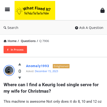
Search
Ask A Question
Home
/
Questions
/
Q 7906
In Process
Anomaly1993
Enlightened
0
Asked:
December 15, 2023
Where can I find a Keurig Iced single serve for 
my wife for Christmas?
This machine is awesome Not only does it do 8, 10 and 12 oz