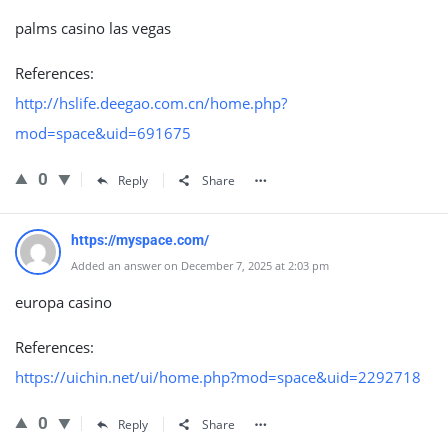
palms casino las vegas
References:
http://hslife.deegao.com.cn/home.php?
mod=space&uid=691675
0
Reply
Share
https://myspace.com/
Added an answer on December 7, 2025 at 2:03 pm
europa casino
References:
https://uichin.net/ui/home.php?mod=space&uid=2292718
0
Reply
Share