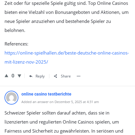
Zeit oder für spezielle Spiele gültig sind. Top Online Casinos
bieten eine Vielzahl von Bonusangeboten und Aktionen, um
neue Spieler anzuziehen und bestehende Spieler zu
belohnen.
References:
https://online-spielhallen.de/beste-deutsche-online-casinos-
mit-lizenz-nov-2025/
0
Reply
Share
online casino testberichte
Added an answer on December 5, 2025 at 4:31 am
Schweizer Spieler sollten darauf achten, dass sie in
lizenzierten und regulierten Online Casinos spielen, um
Fairness und Sicherheit zu gewährleisten. In seriösen und