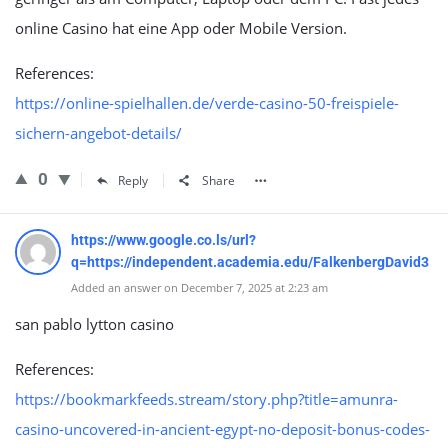
online Casino hat eine App oder Mobile Version.
References:
https://online-spielhallen.de/verde-casino-50-freispiele-
sichern-angebot-details/
0
Reply
Share
https://www.google.co.ls/url?
q=https://independent.academia.edu/FalkenbergDavid3
Added an answer on December 7, 2025 at 2:23 am
san pablo lytton casino
References:
https://bookmarkfeeds.stream/story.php?title=amunra-
casino-uncovered-in-ancient-egypt-no-deposit-bonus-codes-