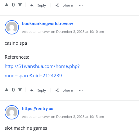
0
Reply
Share
bookmarkingworld.review
Added an answer on December 8, 2025 at 10:10 pm
casino spa
References:
http://51wanshua.com/home.php?
mod=space&uid=2124239
0
Reply
Share
https://rentry.co
Added an answer on December 8, 2025 at 10:13 pm
slot machine games