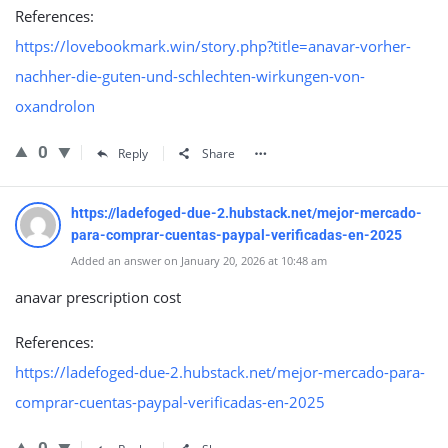
References:
https://lovebookmark.win/story.php?title=anavar-vorher-
nachher-die-guten-und-schlechten-wirkungen-von-
oxandrolon
0
Reply
Share
https://ladefoged-due-2.hubstack.net/mejor-mercado-
para-comprar-cuentas-paypal-verificadas-en-2025
Added an answer on January 20, 2026 at 10:48 am
anavar prescription cost
References:
https://ladefoged-due-2.hubstack.net/mejor-mercado-para-
comprar-cuentas-paypal-verificadas-en-2025